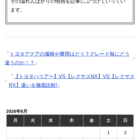
その溢れんばかりの情熱を記事にぶつけていってい
ます。
「
トヨタアクアの価格や費用はどう？グレード毎にどう
違うのか！？
」
「
【トヨタハリアー】VS【レクサスNX】VS【レクサス
RX】違いを徹底比較!
」
2026年8月
月
火
水
木
金
土
日
1
2